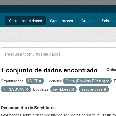
Conjuntos de dados
Organizações
Grupos
Sobre
1 conjunto de dados encontrado
Orde
Organizações:
IBICT
Licenças:
Outra (Domínio Público)
F
7. PESSOAS
Etiquetas:
servidores
escolaridade
Desempenho de Servidores
Informações sobre o desempenho de servidores do Instituto Brasileir