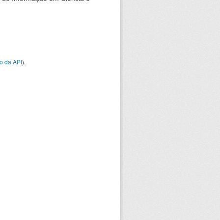
o da API
).