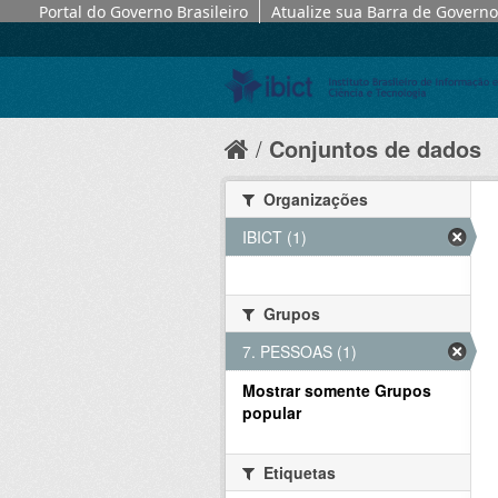
Portal do Governo Brasileiro
Atualize sua Barra de Governo
Conjuntos de dados
Organizações
IBICT (1)
Grupos
7. PESSOAS (1)
Mostrar somente Grupos
popular
Etiquetas