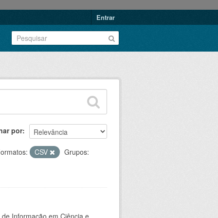
Entrar
nar por
ormatos:
CSV
Grupos:
o de Informação em Ciência e