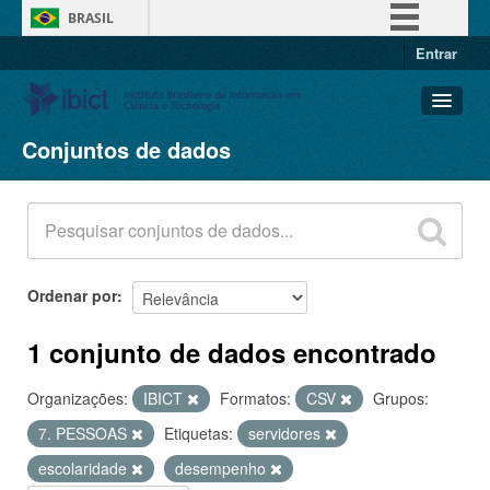
BRASIL
Entrar
Simplifique!
Comunica BR
Participe
Conjuntos de dados
Conjuntos de dados
Acesso à informação
Organizações
Legislação
Grupos
Canais
Sobre
Ordenar por
1 conjunto de dados encontrado
Organizações:
IBICT
Formatos:
CSV
Grupos:
7. PESSOAS
Etiquetas:
servidores
escolaridade
desempenho