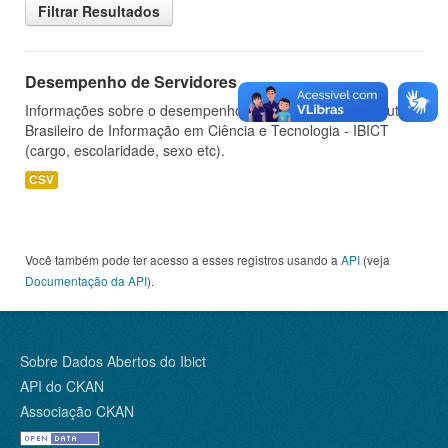
Filtrar Resultados
Desempenho de Servidores
Informações sobre o desempenho de servidores do Instituto
Brasileiro de Informação em Ciência e Tecnologia - IBICT
(cargo, escolaridade, sexo etc).
CSV
Você também pode ter acesso a esses registros usando a
API
(veja
Documentação da API
).
Sobre Dados Abertos do Ibict
API do CKAN
Associação CKAN