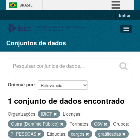
BRASIL
Entrar
Simplifique!
Comunica BR
Participe
Conjuntos de dados
Conjuntos de dados
Acesso à informação
Organizações
Legislação
Grupos
Canais
Sobre
Ordenar por
1 conjunto de dados encontrado
Organizações:
IBICT
Licenças:
Outra (Domínio Público)
Formatos:
CSV
Grupos:
7. PESSOAS
Etiquetas:
cargos
gratificadas