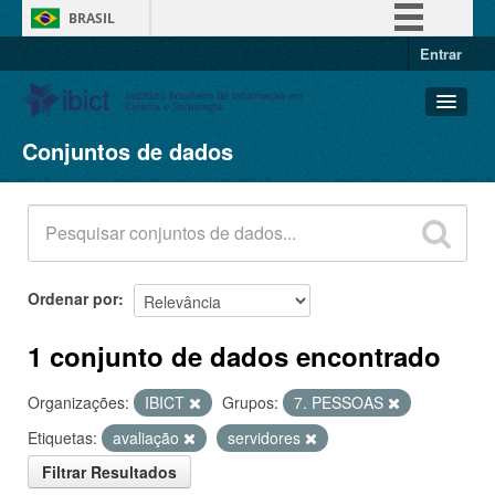
BRASIL
Entrar
Simplifique!
Comunica BR
Participe
Conjuntos de dados
Conjuntos de dados
Acesso à informação
Organizações
Legislação
Grupos
Canais
Sobre
Ordenar por
1 conjunto de dados encontrado
Organizações:
IBICT
Grupos:
7. PESSOAS
Etiquetas:
avaliação
servidores
Filtrar Resultados