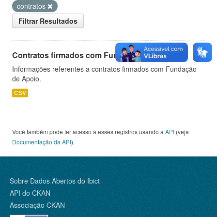
contratos
Filtrar Resultados
Contratos firmados com Fundação de Apoio
Informações referentes a contratos firmados com Fundação
de Apoio.
CSV
Você também pode ter acesso a esses registros usando a
API
(veja
Documentação da API
).
Sobre Dados Abertos do Ibict
API do CKAN
Associação CKAN