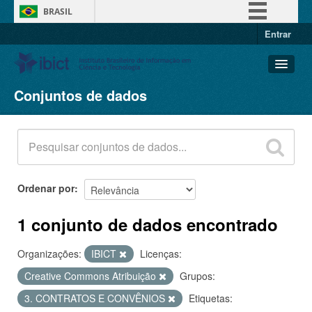
BRASIL
Entrar
Simplifique!
Comunica BR
Participe
Conjuntos de dados
Conjuntos de dados
Acesso à informação
Organizações
Legislação
Grupos
Canais
Sobre
Ordenar por
1 conjunto de dados encontrado
Organizações:
IBICT
Licenças:
Creative Commons Atribuição
Grupos:
3. CONTRATOS E CONVÊNIOS
Etiquetas: