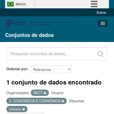
BRASIL
Entrar
Simplifique!
Comunica BR
Participe
Conjuntos de dados
Conjuntos de dados
Acesso à informação
Organizações
Legislação
Grupos
Canais
Sobre
Ordenar por
1 conjunto de dados encontrado
Organizações:
IBICT
Grupos:
3. CONTRATOS E CONVÊNIOS
Etiquetas:
Unesco