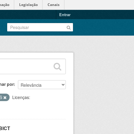
mação
Legislação
Canais
Entrar
nar por
AS
Licenças:
IBICT