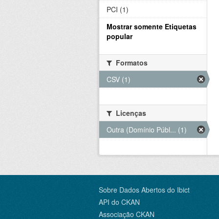
PCI (1)
Mostrar somente Etiquetas
popular
Formatos
CSV (1)
Licenças
Outra (Domínio Públ... (1)
Sobre Dados Abertos do Ibict
API do CKAN
Associação CKAN