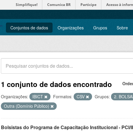
Simplifique!
Comunica BR
Participe
Acesso à infor
Conjuntos de dados
Organizações
Grupos
Sobre
1 conjunto de dados encontrado
Orde
Organizações:
IBICT
Formatos:
CSV
Grupos:
2. BOLS
Outra (Domínio Público)
Bolsistas do Programa de Capacitação Institucional - PCI/