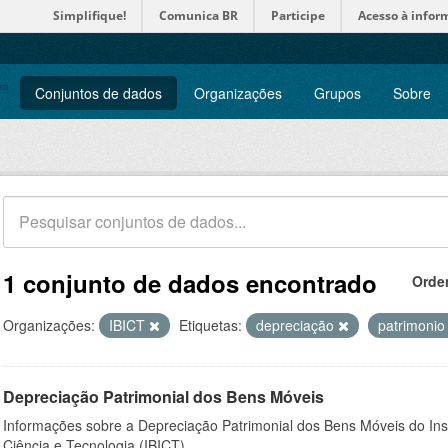
Simplifique!
Comunica BR
Participe
Acesso à infor
Conjuntos de dados
Organizações
Grupos
Sobre
1 conjunto de dados encontrado
Orde
Organizações:
IBICT
Etiquetas:
depreciação
patrimoni
Depreciação Patrimonial dos Bens Móveis
Informações sobre a Depreciação Patrimonial dos Bens Móveis do Inst
Ciência e Tecnologia (IBICT).