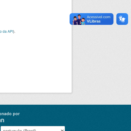
o da API
).
onado por