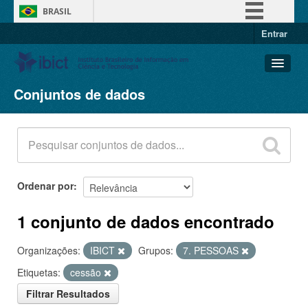
BRASIL
Entrar
Simplifique!
Comunica BR
Participe
Conjuntos de dados
Conjuntos de dados
Acesso à informação
Organizações
Legislação
Grupos
Canais
Sobre
Ordenar por
1 conjunto de dados encontrado
Organizações:
IBICT
Grupos:
7. PESSOAS
Etiquetas:
cessão
Filtrar Resultados