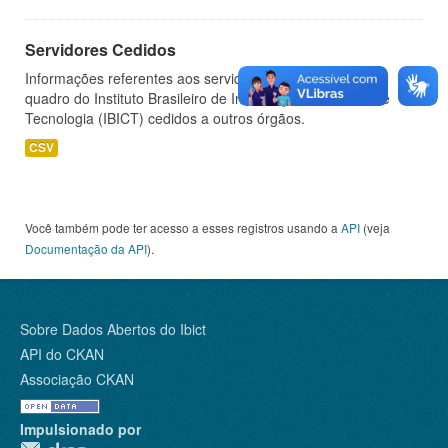
Servidores Cedidos
Informações referentes aos servidores pertencentes ao
quadro do Instituto Brasileiro de Informação em Ciência e
Tecnologia (IBICT) cedidos a outros órgãos.
CSV
Você também pode ter acesso a esses registros usando a
API
(veja
Documentação da API
).
Sobre Dados Abertos do Ibict
API do CKAN
Associação CKAN
Impulsionado por