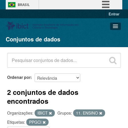
BRASIL
Entrar
Simplifique!
Comunica BR
Participe
Conjuntos de dados
Conjuntos de dados
Acesso à informação
Organizações
Legislação
Grupos
Canais
Sobre
Ordenar por
2 conjuntos de dados
encontrados
Organizações:
IBICT
Grupos:
11. ENSINO
Etiquetas:
PPGCI