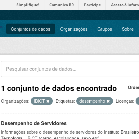
Simplifique!
Comunica BR
Participe
Acesso à infor
Conjuntos de dados
Organizações
Grupos
Sobre
1 conjunto de dados encontrado
Orde
Organizações:
IBICT
Etiquetas:
desempenho
Licenças:
Desempenho de Servidores
Informações sobre o desempenho de servidores do Instituto Brasileir
Tecnologia - IBICT (cargo, escolaridade, sexo etc).