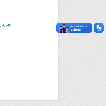
o da API
).