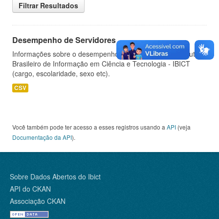
Filtrar Resultados
Desempenho de Servidores
Informações sobre o desempenho de servidores do Instituto
Brasileiro de Informação em Ciência e Tecnologia - IBICT
(cargo, escolaridade, sexo etc).
CSV
Você também pode ter acesso a esses registros usando a
API
(veja
Documentação da API
).
Sobre Dados Abertos do Ibict
API do CKAN
Associação CKAN