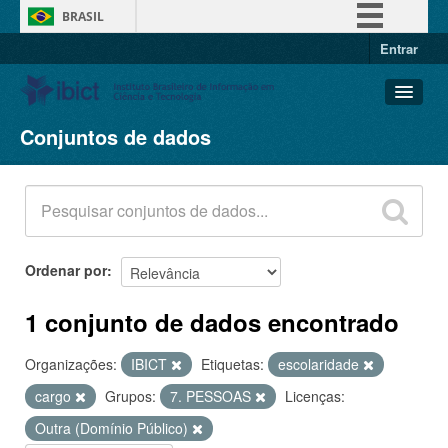
BRASIL
Entrar
Simplifique!
Comunica BR
Participe
Conjuntos de dados
Conjuntos de dados
Acesso à informação
Organizações
Legislação
Grupos
Canais
Sobre
Ordenar por
1 conjunto de dados encontrado
Organizações:
IBICT
Etiquetas:
escolaridade
cargo
Grupos:
7. PESSOAS
Licenças:
Outra (Domínio Público)