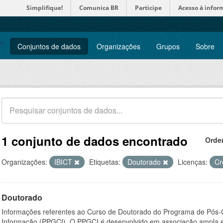
Simplifique!
Comunica BR
Participe
Acesso à infor
Conjuntos de dados
Organizações
Grupos
Sobre
1 conjunto de dados encontrado
Orde
Organizações:
IBICT
Etiquetas:
Doutorado
Licenças:
Cr
Doutorado
Informações referentes ao Curso de Doutorado do Programa de Pós
Informação (PPGCI). O PPGCI é desenvolvido em associação ampla entr