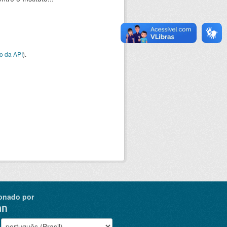
o da API
).
onado por