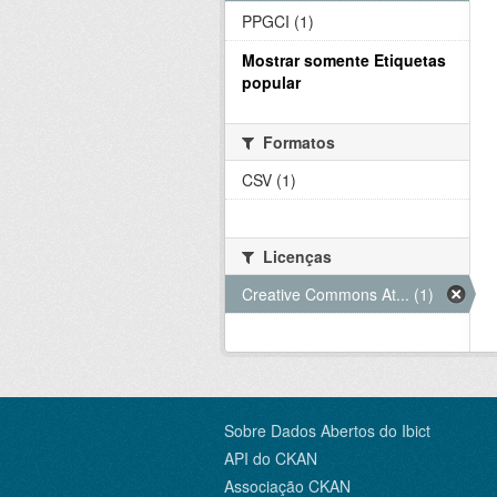
PPGCI (1)
Mostrar somente Etiquetas
popular
Formatos
CSV (1)
Licenças
Creative Commons At... (1)
Sobre Dados Abertos do Ibict
API do CKAN
Associação CKAN