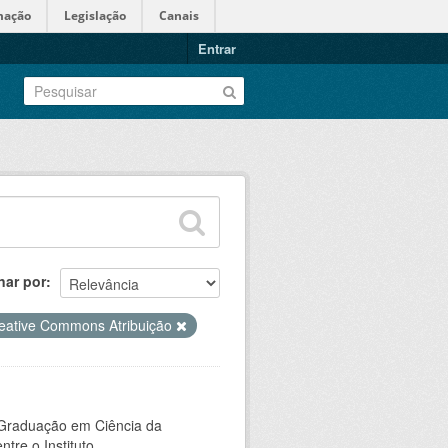
mação
Legislação
Canais
Entrar
nar por
eative Commons Atribuição
-Graduação em Ciência da
e o Instituto...