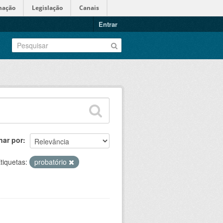
mação
Legislação
Canais
Entrar
nar por
tiquetas:
probatório