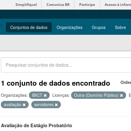
Simplifique!
Comunica BR
Participe
Acesso à infor
Conjuntos de dados
Organizações
Grupos
Sobre
1 conjunto de dados encontrado
Orde
Organizações:
IBICT
Licenças:
Outra (Domínio Público)
E
avaliação
servidores
Avaliação de Estágio Probatório