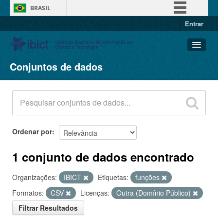
BRASIL
Entrar
Simplifique!
Comunica BR
Participe
Conjuntos de dados
Conjuntos de dados
Acesso à informação
Organizações
Legislação
Grupos
Canais
Sobre
Ordenar por
1 conjunto de dados encontrado
Organizações:
IBICT
Etiquetas:
funções
Formatos:
CSV
Licenças:
Outra (Domínio Público)
Filtrar Resultados