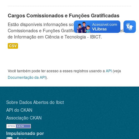
Cargos Comissionados e Funções Gratificadas
Estão disponíveis informações sobre os Cargos
Comissionados e Funções Gratificadas do Instituto Brasileiro
de Informação em Ciência e Tecnologia - IBICT.
CSV
Você também pode ter acesso a esses registros usando a
API
(veja
Documentação da API
).
Sobre Dados Abertos do Ibict
API do CKAN
Associação CKAN
Impulsionado por