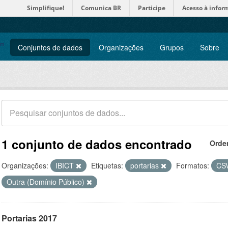
Simplifique!
Comunica BR
Participe
Acesso à infor
Conjuntos de dados
Organizações
Grupos
Sobre
1 conjunto de dados encontrado
Orde
Organizações:
IBICT
Etiquetas:
portarias
Formatos:
CS
Outra (Domínio Público)
Portarias 2017