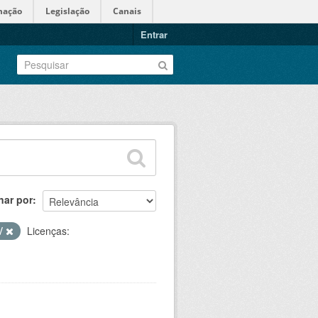
mação
Legislação
Canais
Entrar
nar por
V
Licenças: