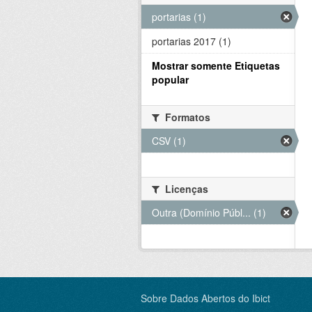
portarias (1)
portarias 2017 (1)
Mostrar somente Etiquetas
popular
Formatos
CSV (1)
Licenças
Outra (Domínio Públ... (1)
Sobre Dados Abertos do Ibict