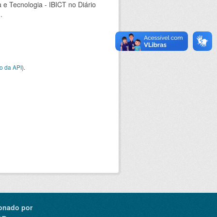
a e Tecnologia - IBICT no Diário
.
o da API
).
onado por