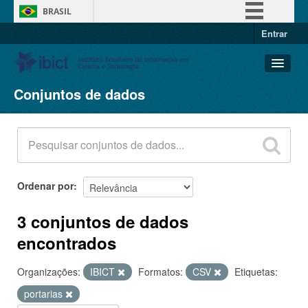
BRASIL
Entrar
Simplifique!
Comunica BR
Participe
Conjuntos de dados
Conjuntos de dados
Acesso à informação
Organizações
Legislação
Grupos
Canais
Sobre
Ordenar por
3 conjuntos de dados
encontrados
Organizações:
IBICT
Formatos:
CSV
Etiquetas:
portarias