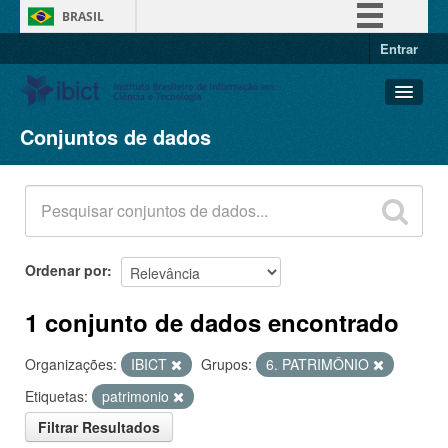
BRASIL
Entrar
Simplifique!
Comunica BR
Participe
Conjuntos de dados
Conjuntos de dados
Acesso à informação
Organizações
Legislação
Grupos
Canais
Sobre
Ordenar por
1 conjunto de dados encontrado
Organizações:
IBICT
Grupos:
6. PATRIMÔNIO
Etiquetas:
patrimonio
Filtrar Resultados