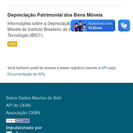
Depreciação Patrimonial dos Bens Móveis
Informações sobre a Depreciação Patrimonial dos Bens
Móveis do Instituto Brasileiro de Informação em Ciência e
Tecnologia (IBICT).
CSV
Você também pode ter acesso a esses registros usando a
API
(veja
Documentação da API
).
Sobre Dados Abertos do Ibict
API do CKAN
Associação CKAN
Impulsionado por