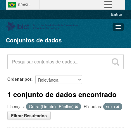
BRASIL
Entrar
Simplifique!
Comunica BR
Participe
Conjuntos de dados
Conjuntos de dados
Acesso à informação
Organizações
Legislação
Grupos
Canais
Sobre
Ordenar por
1 conjunto de dados encontrado
Licenças:
Outra (Domínio Público)
Etiquetas:
sexo
Filtrar Resultados