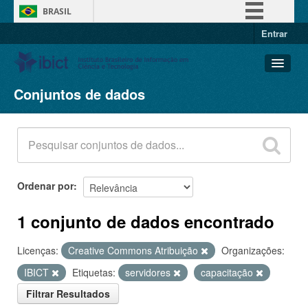
BRASIL
Entrar
Simplifique!
Comunica BR
Participe
Conjuntos de dados
Conjuntos de dados
Acesso à informação
Organizações
Legislação
Grupos
Canais
Sobre
Ordenar por
1 conjunto de dados encontrado
Licenças:
Creative Commons Atribuição
Organizações:
IBICT
Etiquetas:
servidores
capacitação
Filtrar Resultados