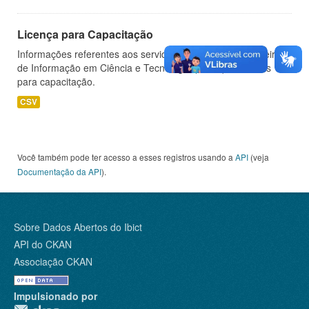
Licença para Capacitação
Informações referentes aos servidores do Instituto Brasileiro
de Informação em Ciência e Tecnologia (IBICT) afastados
para capacitação.
CSV
Você também pode ter acesso a esses registros usando a
API
(veja
Documentação da API
).
Sobre Dados Abertos do Ibict
API do CKAN
Associação CKAN
Impulsionado por