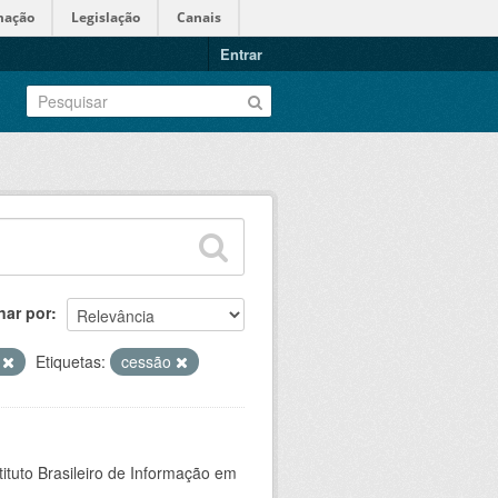
mação
Legislação
Canais
Entrar
nar por
S
Etiquetas:
cessão
ituto Brasileiro de Informação em