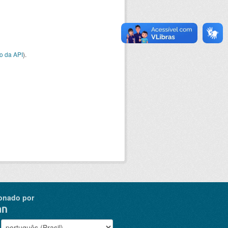
o da API
).
onado por