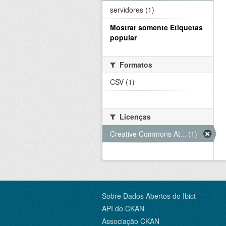
servidores (1)
Mostrar somente Etiquetas
popular
Formatos
CSV (1)
Licenças
Creative Commons At... (1)
Sobre Dados Abertos do Ibict
API do CKAN
Associação CKAN