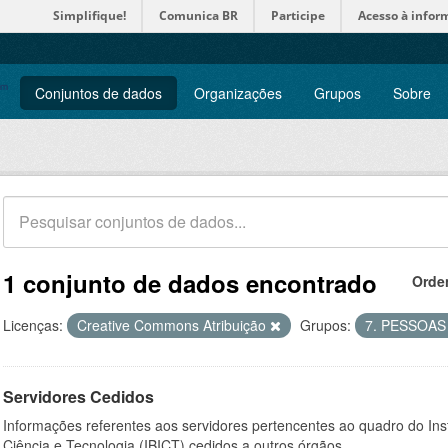
Simplifique!
Comunica BR
Participe
Acesso à infor
Conjuntos de dados
Organizações
Grupos
Sobre
1 conjunto de dados encontrado
Orde
Licenças:
Creative Commons Atribuição
Grupos:
7. PESSOA
Servidores Cedidos
Informações referentes aos servidores pertencentes ao quadro do Inst
Ciência e Tecnologia (IBICT) cedidos a outros órgãos.