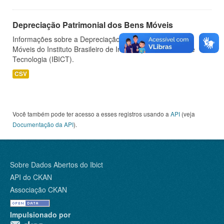
Depreciação Patrimonial dos Bens Móveis
Informações sobre a Depreciação Patrimonial dos Bens
Móveis do Instituto Brasileiro de Informação em Ciência e
Tecnologia (IBICT).
CSV
Você também pode ter acesso a esses registros usando a
API
(veja
Documentação da API
).
Sobre Dados Abertos do Ibict
API do CKAN
Associação CKAN
Impulsionado por