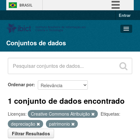
BRASIL
Entrar
Simplifique!
Comunica BR
Participe
Conjuntos de dados
Conjuntos de dados
Acesso à informação
Organizações
Legislação
Grupos
Canais
Sobre
Ordenar por
1 conjunto de dados encontrado
Licenças:
Creative Commons Atribuição
Etiquetas:
depreciação
patrimonio
Filtrar Resultados