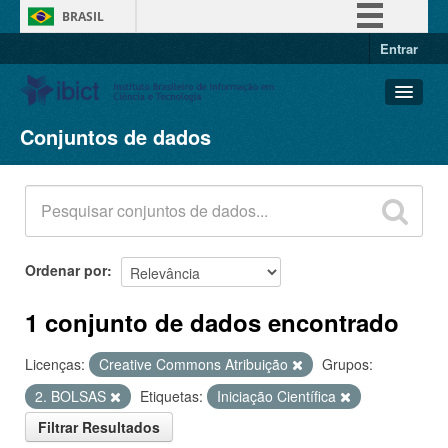
BRASIL
Entrar
Simplifique!
Comunica BR
Participe
Conjuntos de dados
Conjuntos de dados
Acesso à informação
Organizações
Legislação
Grupos
Canais
Sobre
Ordenar por
1 conjunto de dados encontrado
Licenças:
Creative Commons Atribuição
Grupos:
2. BOLSAS
Etiquetas:
Iniciação Científica
Filtrar Resultados