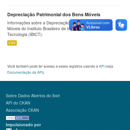
Depreciação Patrimonial dos Bens Móveis
Informações sobre a Depreciação Patrimonial dos Bens
Móveis do Instituto Brasileiro de Informação em Ciência e
Tecnologia (IBICT).
CSV
Você também pode ter acesso a esses registros usando a
API
(veja
Documentação da API
).
Sobre Dados Abertos do Ibict
API do CKAN
Associação CKAN
Impulsionado por