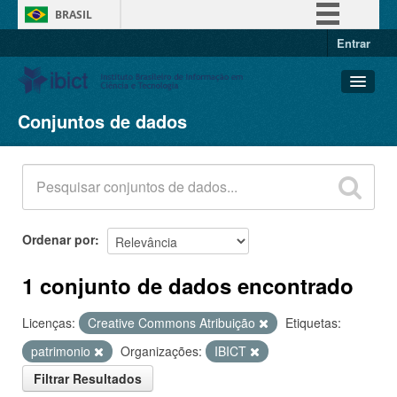
BRASIL
Entrar
Simplifique!
Comunica BR
Participe
Conjuntos de dados
Conjuntos de dados
Acesso à informação
Organizações
Legislação
Grupos
Canais
Sobre
Ordenar por
1 conjunto de dados encontrado
Licenças:
Creative Commons Atribuição
Etiquetas:
patrimonio
Organizações:
IBICT
Filtrar Resultados