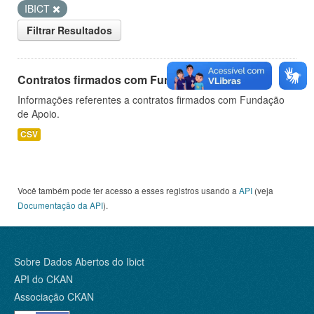
IBICT
Filtrar Resultados
Contratos firmados com Fundação de Apoio
Informações referentes a contratos firmados com Fundação
de Apoio.
CSV
Você também pode ter acesso a esses registros usando a
API
(veja
Documentação da API
).
Sobre Dados Abertos do Ibict
API do CKAN
Associação CKAN