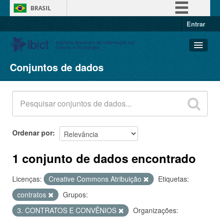
BRASIL
Entrar
Simplifique!
Comunica BR
Participe
Conjuntos de dados
Conjuntos de dados
Acesso à informação
Organizações
Legislação
Grupos
Canais
Sobre
Ordenar por
1 conjunto de dados encontrado
Licenças:
Creative Commons Atribuição
Etiquetas:
contratos
Grupos:
3. CONTRATOS E CONVÊNIOS
Organizações: