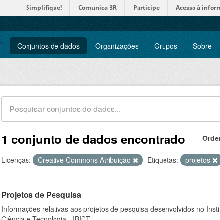
Simplifique!
Comunica BR
Participe
Acesso à infor
Conjuntos de dados
Organizações
Grupos
Sobre
1 conjunto de dados encontrado
Orde
Licenças:
Creative Commons Atribuição
Etiquetas:
projetos
Projetos de Pesquisa
Informações relativas aos projetos de pesquisa desenvolvidos no Insti
Ciência e Tecnologia - IBICT.