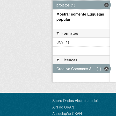
projetos (1)
Mostrar somente Etiquetas
popular
Formatos
CSV (1)
Licenças
Creative Commons At... (1)
Sobre Dados Abertos do Ibict
API do CKAN
Associação CKAN