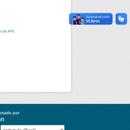
o da API
).
onado por