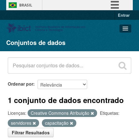
BRASIL
Entrar
Simplifique!
Comunica BR
Participe
Conjuntos de dados
Conjuntos de dados
Acesso à informação
Organizações
Legislação
Grupos
Canais
Sobre
Ordenar por
1 conjunto de dados encontrado
Licenças:
Creative Commons Atribuição
Etiquetas:
servidores
capacitação
Filtrar Resultados