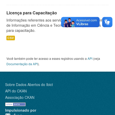
Licença para Capacitação
Informações referentes aos servidores do Instituto Brasileiro
de Informação em Ciência e Tecnologia (IBICT) afastados
para capacitação.
CSV
Você também pode ter acesso a esses registros usando a
API
(veja
Documentação da API
).
Sobre Dados Abertos do Ibict
API do CKAN
Associação CKAN
Impulsionado por