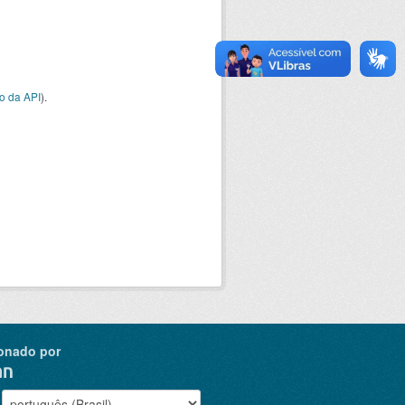
o da API
).
onado por