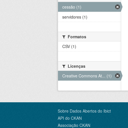
cessão (1)
servidores (1)
Formatos
CSV (1)
Licenças
Creative Commons At... (1)
Sobre Dados Abertos do Ibict
API do CKAN
Associação CKAN