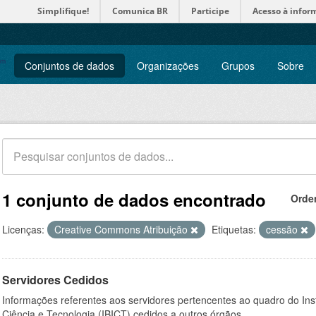
Simplifique!
Comunica BR
Participe
Acesso à infor
Conjuntos de dados
Organizações
Grupos
Sobre
1 conjunto de dados encontrado
Orde
Licenças:
Creative Commons Atribuição
Etiquetas:
cessão
Servidores Cedidos
Informações referentes aos servidores pertencentes ao quadro do Inst
Ciência e Tecnologia (IBICT) cedidos a outros órgãos.