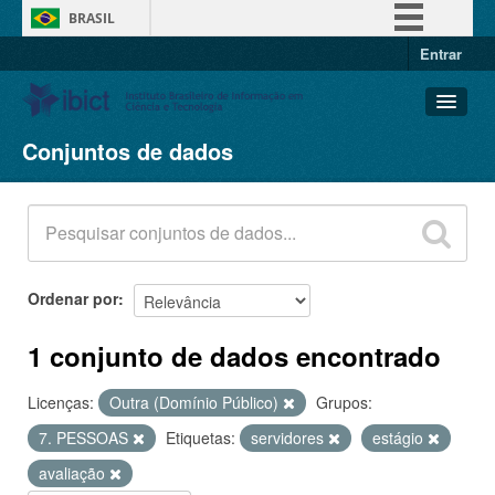
BRASIL
Entrar
Simplifique!
Comunica BR
Participe
Conjuntos de dados
Conjuntos de dados
Acesso à informação
Organizações
Legislação
Grupos
Canais
Sobre
Ordenar por
1 conjunto de dados encontrado
Licenças:
Outra (Domínio Público)
Grupos:
7. PESSOAS
Etiquetas:
servidores
estágio
avaliação