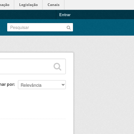
mação
Legislação
Canais
Entrar
nar por