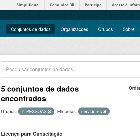
Simplifique!
Comunica BR
Participe
Acesso à infor
Conjuntos de dados
Organizações
Grupos
Sobre
5 conjuntos de dados
Orde
encontrados
Grupos:
7. PESSOAS
Etiquetas:
servidores
Licença para Capacitação