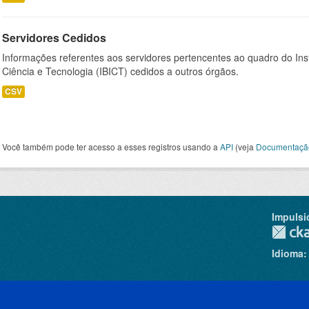
Servidores Cedidos
Informações referentes aos servidores pertencentes ao quadro do Inst
Ciência e Tecnologia (IBICT) cedidos a outros órgãos.
CSV
Você também pode ter acesso a esses registros usando a
API
(veja
Documentaçã
Impulsi
Idioma