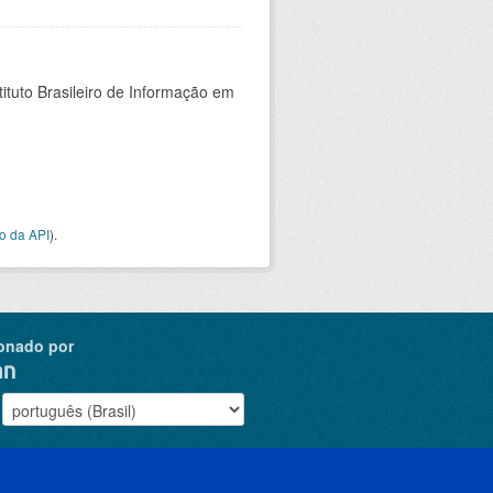
ituto Brasileiro de Informação em
o da API
).
onado por