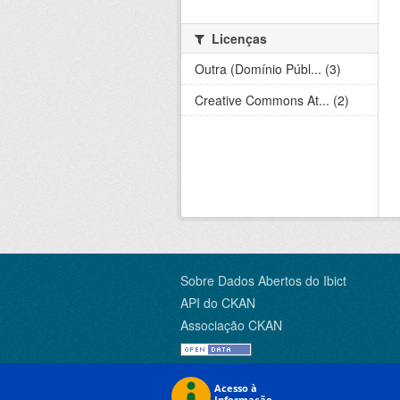
Licenças
Outra (Domínio Públ... (3)
Creative Commons At... (2)
Sobre Dados Abertos do Ibict
API do CKAN
Associação CKAN