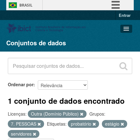
BRASIL
Entrar
Simplifique!
Comunica BR
Participe
Conjuntos de dados
Conjuntos de dados
Acesso à informação
Organizações
Legislação
Grupos
Canais
Sobre
Ordenar por
1 conjunto de dados encontrado
Licenças:
Outra (Domínio Público)
Grupos:
7. PESSOAS
Etiquetas:
probatório
estágio
servidores