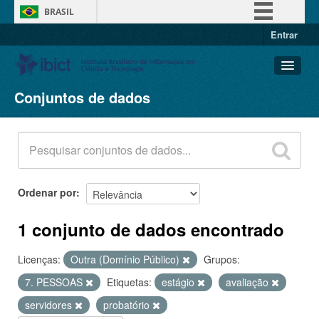
BRASIL
Entrar
Simplifique!
Comunica BR
Participe
Conjuntos de dados
Conjuntos de dados
Acesso à informação
Organizações
Legislação
Grupos
Canais
Sobre
Ordenar por
1 conjunto de dados encontrado
Licenças:
Outra (Domínio Público)
Grupos:
7. PESSOAS
Etiquetas:
estágio
avaliação
servidores
probatório