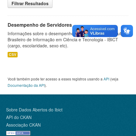
Filtrar Resultados
Desempenho de Servidores
Informações sobre o desempenho de servidores do Instituto
Brasileiro de Informação em Ciência e Tecnologia - IBICT
(cargo, escolaridade, sexo etc).
CSV
Você também pode ter acesso a esses registros usando a
API
(veja
Documentação da API
).
Sobre Dados Abertos do Ibict
API do CKAN
Associação CKAN