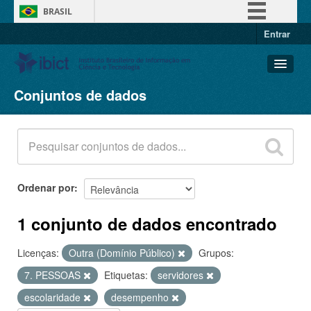
BRASIL
Entrar
Simplifique!
Comunica BR
Participe
Conjuntos de dados
Conjuntos de dados
Acesso à informação
Organizações
Legislação
Grupos
Canais
Sobre
Ordenar por
1 conjunto de dados encontrado
Licenças:
Outra (Domínio Público)
Grupos:
7. PESSOAS
Etiquetas:
servidores
escolaridade
desempenho