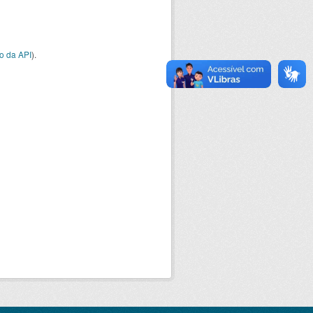
o da API
).