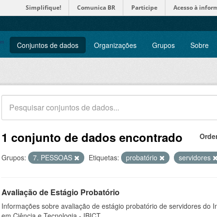
Simplifique!
Comunica BR
Participe
Acesso à infor
Conjuntos de dados
Organizações
Grupos
Sobre
1 conjunto de dados encontrado
Orde
Grupos:
7. PESSOAS
Etiquetas:
probatório
servidores
Avaliação de Estágio Probatório
Informações sobre avaliação de estágio probatório de servidores do In
em Ciência e Tecnologia - IBICT.