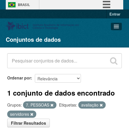
BRASIL
Entrar
Simplifique!
Comunica BR
Participe
Conjuntos de dados
Conjuntos de dados
Acesso à informação
Organizações
Legislação
Grupos
Canais
Sobre
Ordenar por
1 conjunto de dados encontrado
Grupos:
7. PESSOAS
Etiquetas:
avaliação
servidores
Filtrar Resultados