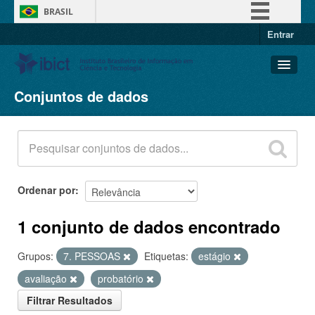
BRASIL
Entrar
Simplifique!
Comunica BR
Participe
Conjuntos de dados
Conjuntos de dados
Acesso à informação
Organizações
Legislação
Grupos
Canais
Sobre
Ordenar por
1 conjunto de dados encontrado
Grupos:
7. PESSOAS
Etiquetas:
estágio
avaliação
probatório
Filtrar Resultados