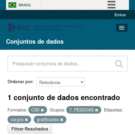
BRASIL
Entrar
Simplifique!
Comunica BR
Participe
Conjuntos de dados
Conjuntos de dados
Acesso à informação
Organizações
Legislação
Grupos
Canais
Sobre
Ordenar por
1 conjunto de dados encontrado
Formatos:
CSV
Grupos:
7. PESSOAS
Etiquetas:
cargos
gratificadas
Filtrar Resultados