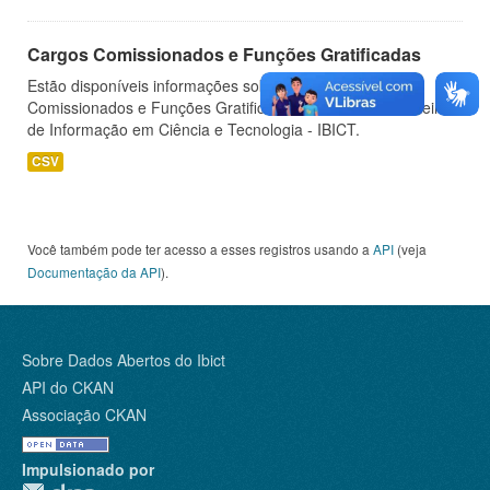
Cargos Comissionados e Funções Gratificadas
Estão disponíveis informações sobre os Cargos
Comissionados e Funções Gratificadas do Instituto Brasileiro
de Informação em Ciência e Tecnologia - IBICT.
CSV
Você também pode ter acesso a esses registros usando a
API
(veja
Documentação da API
).
Sobre Dados Abertos do Ibict
API do CKAN
Associação CKAN
Impulsionado por