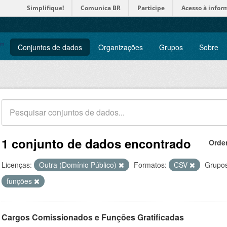
Simplifique!
Comunica BR
Participe
Acesso à infor
Conjuntos de dados
Organizações
Grupos
Sobre
1 conjunto de dados encontrado
Orde
Licenças:
Outra (Domínio Público)
Formatos:
CSV
Grupos
funções
Cargos Comissionados e Funções Gratificadas