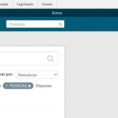
mação
Legislação
Canais
Entrar
nar por
:
7. PESSOAS
Etiquetas: