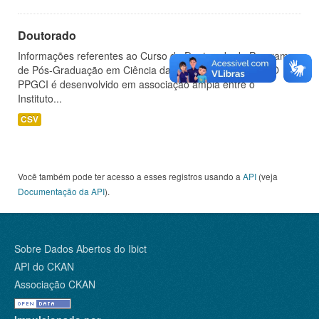
Doutorado
Informações referentes ao Curso de Doutorado do Programa
de Pós-Graduação em Ciência da Informação (PPGCI). O
PPGCI é desenvolvido em associação ampla entre o
Instituto...
CSV
Você também pode ter acesso a esses registros usando a
API
(veja
Documentação da API
).
Sobre Dados Abertos do Ibict
API do CKAN
Associação CKAN