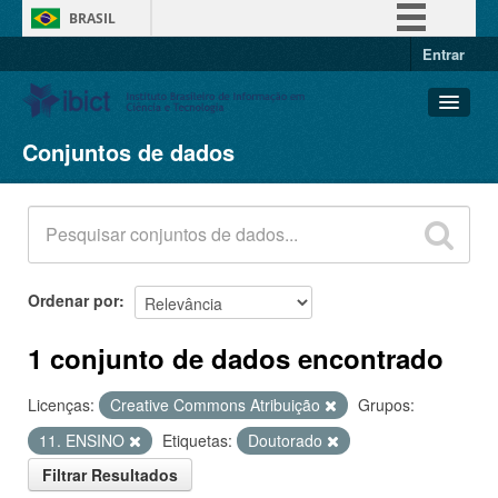
BRASIL
Entrar
Simplifique!
Comunica BR
Participe
Conjuntos de dados
Conjuntos de dados
Acesso à informação
Organizações
Legislação
Grupos
Canais
Sobre
Ordenar por
1 conjunto de dados encontrado
Licenças:
Creative Commons Atribuição
Grupos:
11. ENSINO
Etiquetas:
Doutorado
Filtrar Resultados