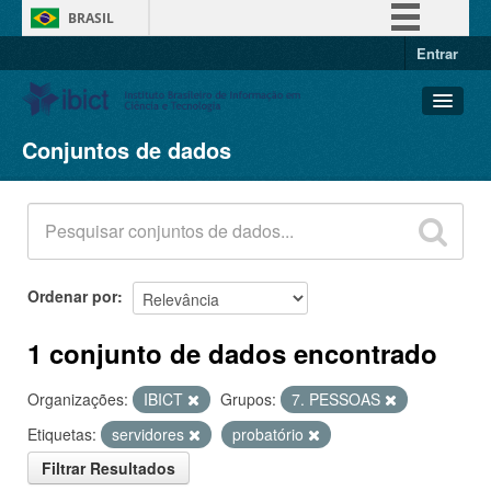
BRASIL
Entrar
Simplifique!
Comunica BR
Participe
Conjuntos de dados
Conjuntos de dados
Acesso à informação
Organizações
Legislação
Grupos
Canais
Sobre
Ordenar por
1 conjunto de dados encontrado
Organizações:
IBICT
Grupos:
7. PESSOAS
Etiquetas:
servidores
probatório
Filtrar Resultados