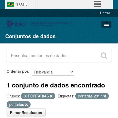
BRASIL
Entrar
Simplifique!
Comunica BR
Participe
Conjuntos de dados
Conjuntos de dados
Acesso à informação
Organizações
Legislação
Grupos
Canais
Sobre
Ordenar por
1 conjunto de dados encontrado
Grupos:
8. PORTARIAS
Etiquetas:
portarias 2017
portarias
Filtrar Resultados