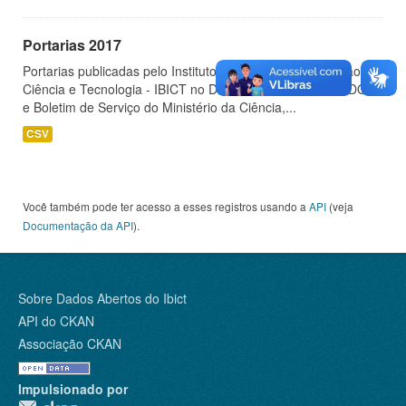
Portarias 2017
Portarias publicadas pelo Instituto Brasileiro de Informação em
Ciência e Tecnologia - IBICT no Diário Oficial da União - DOU
e Boletim de Serviço do Ministério da Ciência,...
CSV
Você também pode ter acesso a esses registros usando a
API
(veja
Documentação da API
).
Sobre Dados Abertos do Ibict
API do CKAN
Associação CKAN
Impulsionado por