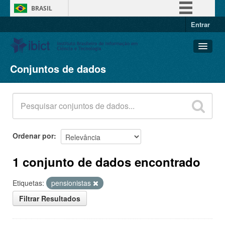
BRASIL
Entrar
Simplifique!
Comunica BR
Participe
Conjuntos de dados
Conjuntos de dados
Acesso à informação
Organizações
Legislação
Grupos
Canais
Sobre
Ordenar por
1 conjunto de dados encontrado
Etiquetas:
pensionistas
Filtrar Resultados