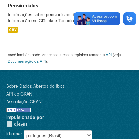
Pensionistas
Informações sobre pensionistas do Instituto Brasileiro de
Informação em Ciência e Tecnologia - IBICT.
CSV
Você também pode ter acesso a esses registros usando a
API
(veja
Documentação da API
).
Sobre Dados Abertos do Ibict
API do CKAN
Associação CKAN
Impulsionado por
Idioma