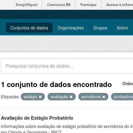
Simplifique!
Comunica BR
Participe
Acesso à infor
Conjuntos de dados
Organizações
Grupos
Sobre
1 conjunto de dados encontrado
Orde
Etiquetas:
estágio
avaliação
servidores
probatóri
Avaliação de Estágio Probatório
Informações sobre avaliação de estágio probatório de servidores do In
em Ciência e Tecnologia - IBICT.