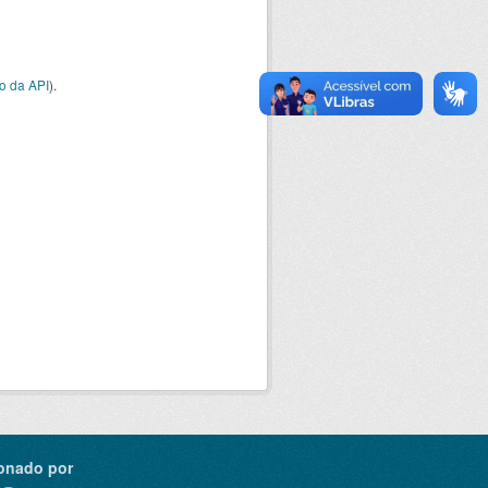
o da API
).
onado por