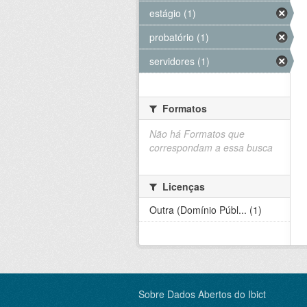
estágio (1)
probatório (1)
servidores (1)
Formatos
Não há Formatos que
correspondam a essa busca
Licenças
Outra (Domínio Públ... (1)
Sobre Dados Abertos do Ibict