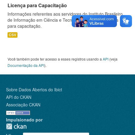
Licença para Capacitação
Informações referentes aos servidores do Instituto Brasileiro
de Informação em Ciência e Tecnologia (IBICT) afastados
para capacitação.
CSV
Você também pode ter acesso a esses registros usando a
API
(veja
Documentação da API
).
Sobre Dados Abertos do Ibict
API do CKAN
Associação CKAN
Impulsionado por