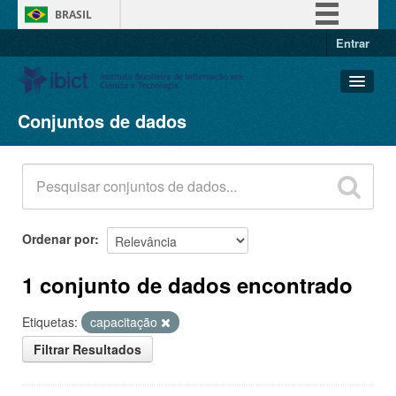
BRASIL
Entrar
Simplifique!
Comunica BR
Participe
Conjuntos de dados
Conjuntos de dados
Acesso à informação
Organizações
Legislação
Grupos
Canais
Sobre
Ordenar por
1 conjunto de dados encontrado
Etiquetas:
capacitação
Filtrar Resultados