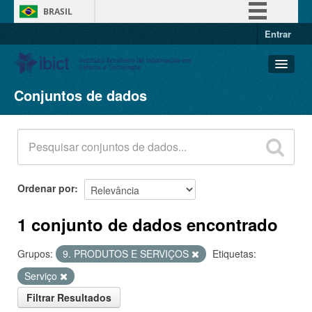
BRASIL
Entrar
Simplifique!
Comunica BR
Participe
Conjuntos de dados
Conjuntos de dados
Acesso à informação
Organizações
Legislação
Grupos
Canais
Sobre
Ordenar por
1 conjunto de dados encontrado
Grupos:
9. PRODUTOS E SERVIÇOS
Etiquetas:
Serviço
Filtrar Resultados