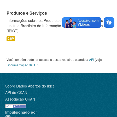
Produtos e Serviços
Informações sobre os Produtos e Serviços oferecidos pelo
Instituto Brasileiro de Informação em Ciência e Tecnologia
(IBICT)
CSV
Você também pode ter acesso a esses registros usando a
API
(veja
Documentação da API
).
Sobre Dados Abertos do Ibict
API do CKAN
Associação CKAN
Impulsionado por