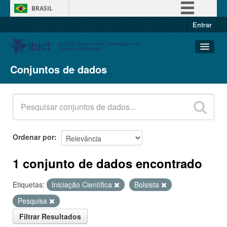
BRASIL
Entrar
Simplifique!
Comunica BR
Participe
Conjuntos de dados
Conjuntos de dados
Acesso à informação
Organizações
Legislação
Grupos
Canais
Sobre
Ordenar por
1 conjunto de dados encontrado
Etiquetas:
Iniciação Científica
Bolsista
Pesquisa
Filtrar Resultados