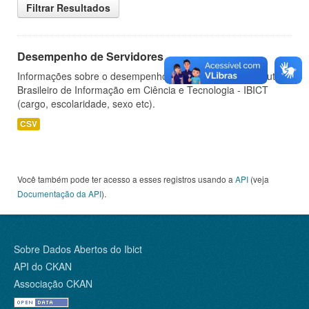
Filtrar Resultados
Desempenho de Servidores
Informações sobre o desempenho de servidores do Instituto
Brasileiro de Informação em Ciência e Tecnologia - IBICT
(cargo, escolaridade, sexo etc).
CSV
Você também pode ter acesso a esses registros usando a
API
(veja
Documentação da API
).
Sobre Dados Abertos do Ibict
API do CKAN
Associação CKAN