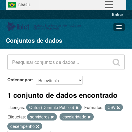
BRASIL
Entrar
Simplifique!
Comunica BR
Participe
Conjuntos de dados
Conjuntos de dados
Acesso à informação
Organizações
Legislação
Grupos
Canais
Sobre
Ordenar por
1 conjunto de dados encontrado
Licenças:
Outra (Domínio Público)
Formatos:
CSV
Etiquetas:
servidores
escolaridade
desempenho