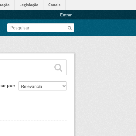
mação
Legislação
Canais
Entrar
nar por