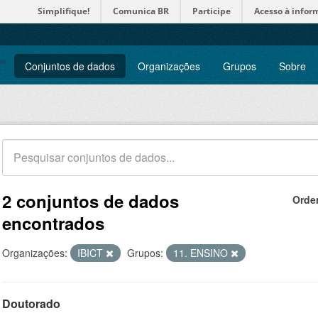
Simplifique!
Comunica BR
Participe
Acesso à infor
Conjuntos de dados
Organizações
Grupos
Sobre
2 conjuntos de dados
Orde
encontrados
Organizações:
IBICT
Grupos:
11. ENSINO
Doutorado