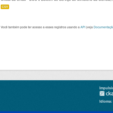
CSV
Você também pode ter acesso a esses registros usando a
API
(veja
Documentaçã
Impulsi
Idioma