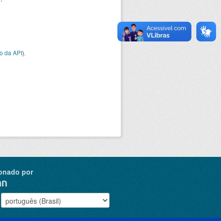
o da API
).
onado por