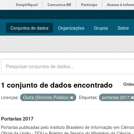
Simplifique!
Comunica BR
Participe
Acesso à infor
Conjuntos de dados
Organizações
Grupos
Sobre
1 conjunto de dados encontrado
Orde
Licenças:
Outra (Domínio Público)
Etiquetas:
portarias 2017
Portarias 2017
Portarias publicadas pelo Instituto Brasileiro de Informação em Ciênci
Oficial da União - DOU e Boletim de Serviço do Ministério da Ciência,..