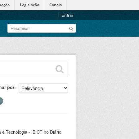
mação
Legislação
Canais
Entrar
nar por
a e Tecnologia - IBICT no Diário
.