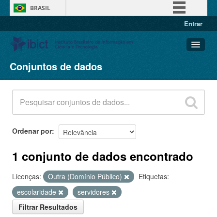
BRASIL
Entrar
Simplifique!
Comunica BR
Participe
Conjuntos de dados
Conjuntos de dados
Acesso à informação
Organizações
Legislação
Grupos
Canais
Sobre
Ordenar por
1 conjunto de dados encontrado
Licenças:
Outra (Domínio Público)
Etiquetas:
escolaridade
servidores
Filtrar Resultados