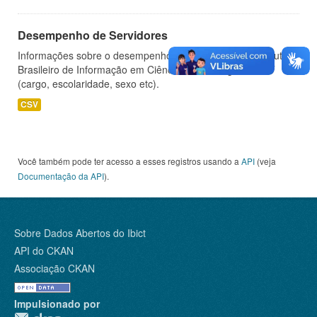
Desempenho de Servidores
Informações sobre o desempenho de servidores do Instituto
Brasileiro de Informação em Ciência e Tecnologia - IBICT
(cargo, escolaridade, sexo etc).
CSV
Você também pode ter acesso a esses registros usando a
API
(veja
Documentação da API
).
Sobre Dados Abertos do Ibict
API do CKAN
Associação CKAN
Impulsionado por